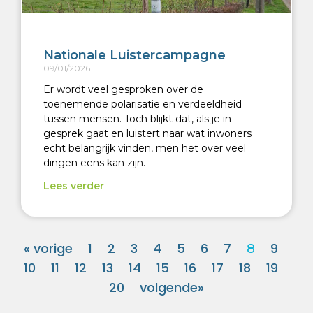
Nationale Luistercampagne
09/01/2026
Er wordt veel gesproken over de
toenemende polarisatie en verdeeldheid
tussen mensen. Toch blijkt dat, als je in
gesprek gaat en luistert naar wat inwoners
echt belangrijk vinden, men het over veel
dingen eens kan zijn.
Lees verder
« vorige
1
2
3
4
5
6
7
9
8
10
11
12
13
14
15
16
17
18
19
20
volgende»