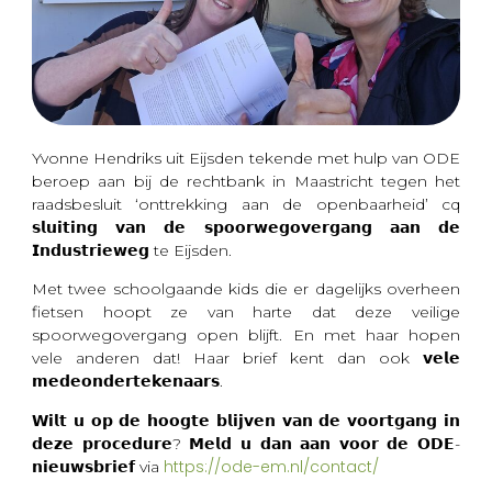
Yvonne Hendriks uit Eijsden tekende met hulp van ODE
beroep aan bij de rechtbank in Maastricht tegen het
raadsbesluit ‘onttrekking aan de openbaarheid’ cq
𝘀𝗹𝘂𝗶𝘁𝗶𝗻𝗴 𝘃𝗮𝗻 𝗱𝗲 𝘀𝗽𝗼𝗼𝗿𝘄𝗲𝗴𝗼𝘃𝗲𝗿𝗴𝗮𝗻𝗴 𝗮𝗮𝗻 𝗱𝗲
𝗜𝗻𝗱𝘂𝘀𝘁𝗿𝗶𝗲𝘄𝗲𝗴 te Eijsden.
Met twee schoolgaande kids die er dagelijks overheen
fietsen hoopt ze van harte dat deze veilige
spoorwegovergang open blijft. En met haar hopen
vele anderen dat! Haar brief kent dan ook 𝘃𝗲𝗹𝗲
𝗺𝗲𝗱𝗲𝗼𝗻𝗱𝗲𝗿𝘁𝗲𝗸𝗲𝗻𝗮𝗮𝗿𝘀.
𝗪𝗶𝗹𝘁 𝘂 𝗼𝗽 𝗱𝗲 𝗵𝗼𝗼𝗴𝘁𝗲 𝗯𝗹𝗶𝗷𝘃𝗲𝗻 𝘃𝗮𝗻 𝗱𝗲 𝘃𝗼𝗼𝗿𝘁𝗴𝗮𝗻𝗴 𝗶𝗻
𝗱𝗲𝘇𝗲 𝗽𝗿𝗼𝗰𝗲𝗱𝘂𝗿𝗲? 𝗠𝗲𝗹𝗱 𝘂 𝗱𝗮𝗻 𝗮𝗮𝗻 𝘃𝗼𝗼𝗿 𝗱𝗲 𝗢𝗗𝗘-
https://ode-em.nl/contact/
𝗻𝗶𝗲𝘂𝘄𝘀𝗯𝗿𝗶𝗲𝗳 via