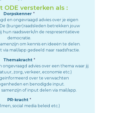
t ODE versterken als :
Dorpskenner
*
agd en ongevraagd advies over je eigen
 De (burger)raadsleden betrekken jouw
ij hun raadswerk/in de respresentatieve
democratie.
samenzijn om kennis en ideeën te delen.
t via mail/app gedeeld naar raadsfractie.
Themakracht
*
n ongevraagd advies over een thema waar jij
atuur, zorg, verkeer, economie etc.)
g geïnformeerd over te verwachten
egenheden en benodigde input.
 samenzijn of input delen via mail/app.
PR-kracht
*
ilmen, social media beleid etc.)