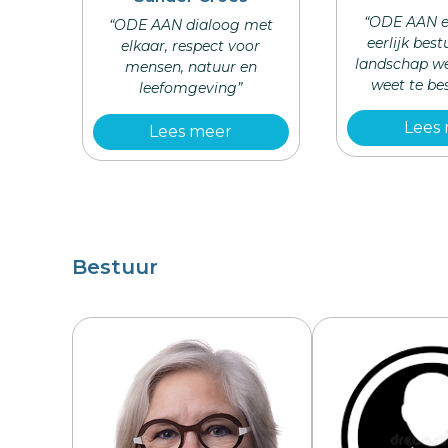
“ODE AAN e
“ODE AAN dialoog met
eerlijk bes
elkaar, respect voor
landschap w
mensen, natuur en
weet te b
leefomgeving”
Lees
Lees meer
Bestuur