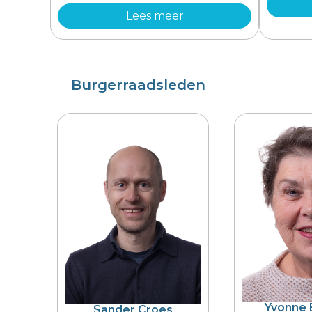
Lees meer
Burgerraadsleden
Yvonne 
Sander Croes