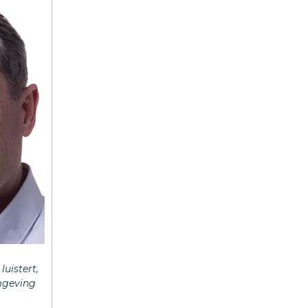
uistert,
mgeving