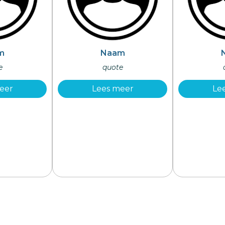
m
Naam
e
quote
eer
Lees meer
Le