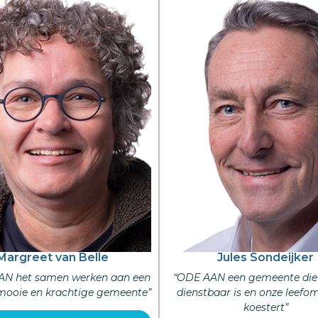
Margreet van Belle
Jules Sondeijker
AN het samen werken aan een
“ODE AAN een gemeente die l
 mooie en krachtige gemeente”
dienstbaar is en onze leefo
koestert”