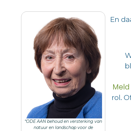
En daa
W
b
Meld 
rol. O
“ODE AAN behoud en versterking van
natuur en landschap voor de