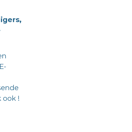
ligers,
e
en
E-
ssende
k ook !