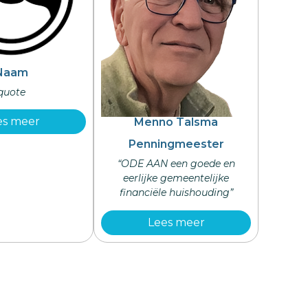
Naam
quote
es meer
Menno Talsma
Penningmeester
“ODE AAN een goede en
eerlijke gemeentelijke
financiële huishouding”
Lees meer