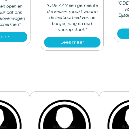
“ODE 
“ODE AAN een gemeente
en open en
va
die keuzes maakt waarin
tuur dat ons
Eijsd
de leefbaarheid van de
eloverwogen
burger, jong en oud,
eschermen”
voorop staat.”
 meer
Lees meer