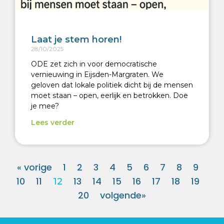
Laat je stem horen!
28/10/2025
ODE zet zich in voor democratische
vernieuwing in Eijsden-Margraten. We
geloven dat lokale politiek dicht bij de mensen
moet staan – open, eerlijk en betrokken. Doe
je mee?
Lees verder
« vorige
1
2
3
4
5
6
7
8
9
10
11
13
14
15
16
17
18
19
12
20
volgende»