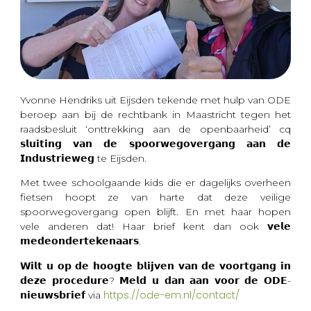
Yvonne Hendriks uit Eijsden tekende met hulp van ODE
beroep aan bij de rechtbank in Maastricht tegen het
raadsbesluit ‘onttrekking aan de openbaarheid’ cq
𝘀𝗹𝘂𝗶𝘁𝗶𝗻𝗴 𝘃𝗮𝗻 𝗱𝗲 𝘀𝗽𝗼𝗼𝗿𝘄𝗲𝗴𝗼𝘃𝗲𝗿𝗴𝗮𝗻𝗴 𝗮𝗮𝗻 𝗱𝗲
𝗜𝗻𝗱𝘂𝘀𝘁𝗿𝗶𝗲𝘄𝗲𝗴 te Eijsden.
Met twee schoolgaande kids die er dagelijks overheen
fietsen hoopt ze van harte dat deze veilige
spoorwegovergang open blijft. En met haar hopen
vele anderen dat! Haar brief kent dan ook 𝘃𝗲𝗹𝗲
𝗺𝗲𝗱𝗲𝗼𝗻𝗱𝗲𝗿𝘁𝗲𝗸𝗲𝗻𝗮𝗮𝗿𝘀.
𝗪𝗶𝗹𝘁 𝘂 𝗼𝗽 𝗱𝗲 𝗵𝗼𝗼𝗴𝘁𝗲 𝗯𝗹𝗶𝗷𝘃𝗲𝗻 𝘃𝗮𝗻 𝗱𝗲 𝘃𝗼𝗼𝗿𝘁𝗴𝗮𝗻𝗴 𝗶𝗻
𝗱𝗲𝘇𝗲 𝗽𝗿𝗼𝗰𝗲𝗱𝘂𝗿𝗲? 𝗠𝗲𝗹𝗱 𝘂 𝗱𝗮𝗻 𝗮𝗮𝗻 𝘃𝗼𝗼𝗿 𝗱𝗲 𝗢𝗗𝗘-
https://ode-em.nl/contact/
𝗻𝗶𝗲𝘂𝘄𝘀𝗯𝗿𝗶𝗲𝗳 via