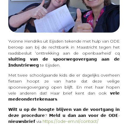
Yvonne Hendriks uit Eijsden tekende met hulp van ODE
beroep aan bij de rechtbank in Maastricht tegen het
raadsbesluit ‘onttrekking aan de openbaarheid’ cq
𝘀𝗹𝘂𝗶𝘁𝗶𝗻𝗴 𝘃𝗮𝗻 𝗱𝗲 𝘀𝗽𝗼𝗼𝗿𝘄𝗲𝗴𝗼𝘃𝗲𝗿𝗴𝗮𝗻𝗴 𝗮𝗮𝗻 𝗱𝗲
𝗜𝗻𝗱𝘂𝘀𝘁𝗿𝗶𝗲𝘄𝗲𝗴 te Eijsden.
Met twee schoolgaande kids die er dagelijks overheen
fietsen hoopt ze van harte dat deze veilige
spoorwegovergang open blijft. En met haar hopen
vele anderen dat! Haar brief kent dan ook 𝘃𝗲𝗹𝗲
𝗺𝗲𝗱𝗲𝗼𝗻𝗱𝗲𝗿𝘁𝗲𝗸𝗲𝗻𝗮𝗮𝗿𝘀.
𝗪𝗶𝗹𝘁 𝘂 𝗼𝗽 𝗱𝗲 𝗵𝗼𝗼𝗴𝘁𝗲 𝗯𝗹𝗶𝗷𝘃𝗲𝗻 𝘃𝗮𝗻 𝗱𝗲 𝘃𝗼𝗼𝗿𝘁𝗴𝗮𝗻𝗴 𝗶𝗻
𝗱𝗲𝘇𝗲 𝗽𝗿𝗼𝗰𝗲𝗱𝘂𝗿𝗲? 𝗠𝗲𝗹𝗱 𝘂 𝗱𝗮𝗻 𝗮𝗮𝗻 𝘃𝗼𝗼𝗿 𝗱𝗲 𝗢𝗗𝗘-
https://ode-em.nl/contact/
𝗻𝗶𝗲𝘂𝘄𝘀𝗯𝗿𝗶𝗲𝗳 via