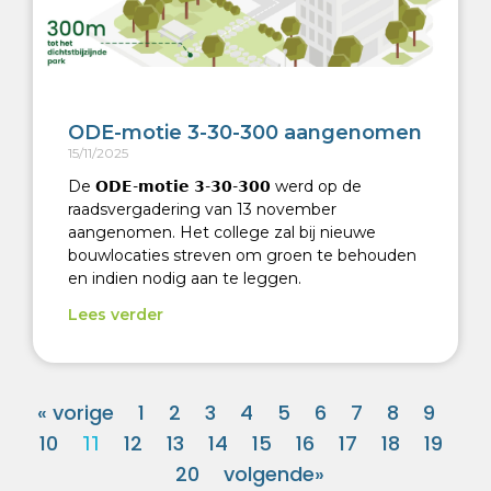
ODE-motie 3-30-300 aangenomen
15/11/2025
De 𝗢𝗗𝗘-𝗺𝗼𝘁𝗶𝗲 𝟯-𝟯𝟬-𝟯𝟬𝟬 werd op de
raadsvergadering van 13 november
aangenomen. Het college zal bij nieuwe
bouwlocaties streven om groen te behouden
en indien nodig aan te leggen.
Lees verder
« vorige
1
2
3
4
5
6
7
8
9
10
12
13
14
15
16
17
18
19
11
20
volgende»