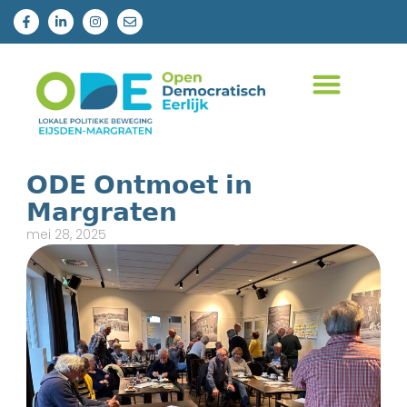
𝗢𝗗𝗘 𝗢𝗻𝘁𝗺𝗼𝗲𝘁 𝗶𝗻
𝗠𝗮𝗿𝗴𝗿𝗮𝘁𝗲𝗻
mei 28, 2025