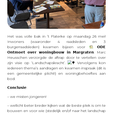
Het was volle bak in ’t Flaterke op maandag 26 mei!
Inwoners (waaronder 4 raadsleden en 3
burgerraadsleden) kwamen bijeen voor
𝗢𝗗𝗘
𝗢𝗻𝘁𝗺𝗼𝗲𝘁 𝗼𝘃𝗲𝗿 𝘄𝗼𝗻𝗶𝗻𝗴𝗯𝗼𝘂𝘄 𝗶𝗻 𝗠𝗮𝗿𝗴𝗿𝗮𝘁𝗲𝗻. Marc
Heusschen verzorgde de aftrap door te vertellen over
zijn visie op ‘Landschapskracht’.
Vervolgens kon
iedereen thema’s aandragen en kwamen inspraak (dit is
een gemeentelijke plicht!) en woningbehoeftes aan
bod.
𝗖𝗼𝗻𝗰𝗹𝘂𝘀𝗶𝗲:
– we misten jongeren!
– wellicht beter breder kijken wat
de beste plek is om te
bouwen en voor wie (stedelijk en/of naar het landschap