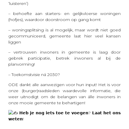
‘luisteren’)
– behoefte aan starters- en gelijkvloerse woningen
(hofjes), waardoor doorstroom op gang komt
– woningsplitsing is al mogelijk, maar wordt niet goed
gecommuniceerd, gemeente laat hier veel kansen
liggen
– vertrouwen inwoners in gemeente is laag door
gebrek participatie, betrek inwoners al bij de
planvorming!
– Toekomstvisie ná 2030?
ODE dankt alle aanwezigen voor hun input! Het is voor
onze (burger)raadsleden waardevolle informatie, die
weer uitnodigt om de belangen van álle inwoners in
onze mooie gemeente te behartigen!
𝗛𝗲𝗯 𝗷𝗲 𝗻𝗼𝗴 𝗶𝗲𝘁𝘀 𝘁𝗼𝗲 𝘁𝗲 𝘃𝗼𝗲𝗴𝗲𝗻? 𝗟𝗮𝗮𝘁 𝗵𝗲𝘁 𝗼𝗻𝘀
𝘄𝗲𝘁𝗲𝗻!