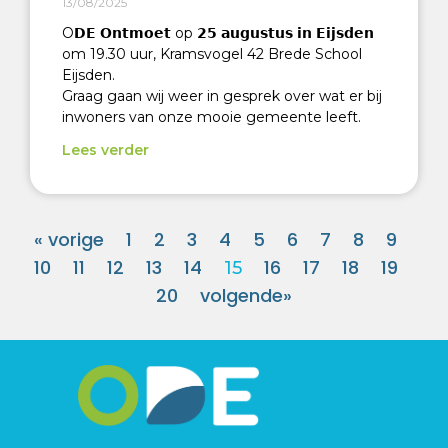
13/08/2025
O𝗗𝗘 𝗢𝗻𝘁𝗺𝗼𝗲𝘁 op 𝟮𝟱 𝗮𝘂𝗴𝘂𝘀𝘁𝘂𝘀 𝗶𝗻 𝗘𝗶𝗷𝘀𝗱𝗲𝗻
om 19.30 uur, Kramsvogel 42 Brede School
Eijsden.
Graag gaan wij weer in gesprek over wat er bij
inwoners van onze mooie gemeente leeft.
Lees verder
« vorige
1
2
3
4
5
6
7
8
9
10
11
12
13
14
16
17
18
19
15
20
volgende»