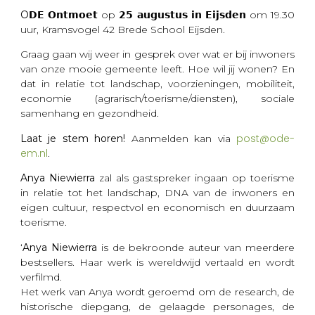
O
𝗗𝗘 𝗢𝗻𝘁𝗺𝗼𝗲𝘁 op 𝟮𝟱 𝗮𝘂𝗴𝘂𝘀𝘁𝘂𝘀 𝗶𝗻 𝗘𝗶𝗷𝘀𝗱𝗲𝗻 om 19.30
uur, Kramsvogel 42 Brede School Eijsden.
Graag gaan wij weer in gesprek over wat er bij inwoners
van onze mooie gemeente leeft. Hoe wil jij wonen? En
dat in relatie tot landschap, voorzieningen, mobiliteit,
economie (agrarisch/toerisme/diensten), sociale
samenhang en gezondheid.
post@ode-
Laat je stem horen!
Aanmelden kan via
em.nl
.
Anya Niewierra
zal als gastspreker ingaan op toerisme
in relatie tot het landschap, DNA van de inwoners en
eigen cultuur, respectvol en economisch en duurzaam
toerisme.
‘
Anya Niewierra
is de bekroonde auteur van meerdere
bestsellers. Haar werk is wereldwijd vertaald en wordt
verfilmd.
Het werk van Anya wordt geroemd om de research, de
historische diepgang, de gelaagde personages, de