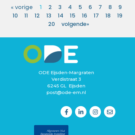
2
3
4
5
6
7
8
9
« vorige
1
10
11
12
13
14
15
16
17
18
19
20
volgende»
ODE Eijsden-Margraten
Verdistraat 3
6245 GL Eijsden
post@ode-em.nl