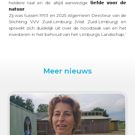
heldere taal en de altijd aanwezige 𝗹𝗶𝗲𝗳𝗱𝗲 𝘃𝗼𝗼𝗿 𝗱𝗲
𝗻𝗮𝘁𝘂𝘂𝗿.
Zij was tussen 1993 en 2025 Algemeen Directeur van de
Stichting VVV Zuid-Limburg (Visit Zuid-Limburg) en
spreekt zich duidelijk uit over de noodzaak van en het
investeren in het behoud van het Limburgs Landschap.’
Meer nieuws