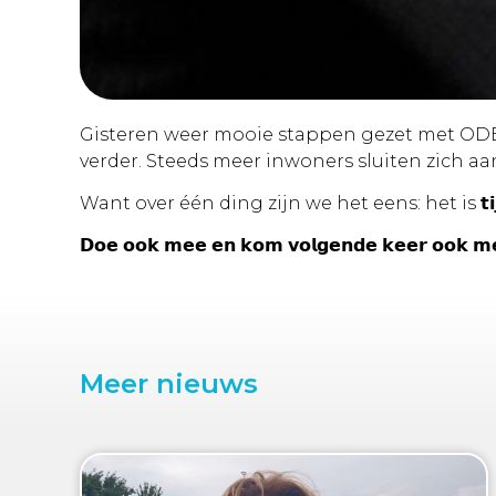
Gisteren weer mooie stappen gezet met OD
verder. Steeds meer inwoners sluiten zich aa
Want over één ding zijn we het eens: het is 𝘁𝗶𝗷
𝗗𝗼𝗲 𝗼𝗼𝗸 𝗺𝗲𝗲 𝗲𝗻 𝗸𝗼𝗺 𝘃𝗼𝗹𝗴𝗲𝗻𝗱𝗲 𝗸𝗲𝗲𝗿 
Meer nieuws