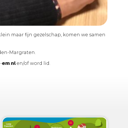
 klein maar fijn gezelschap, komen we samen
Eijsden-Margraten.
𝗲-𝗲𝗺.𝗻𝗹 en/of word lid.