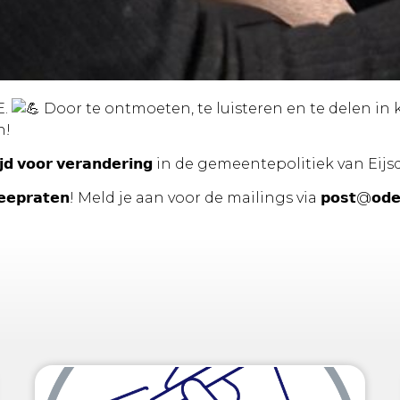
E.
Door te ontmoeten, te luisteren en te delen in
n!
 𝘃𝗼𝗼𝗿 𝘃𝗲𝗿𝗮𝗻𝗱𝗲𝗿𝗶𝗻𝗴 in de gemeentepolitiek van 
𝗼𝗸 𝗺𝗲𝗲𝗽𝗿𝗮𝘁𝗲𝗻! Meld je aan voor de mailings via 𝗽𝗼𝘀𝘁@𝗼