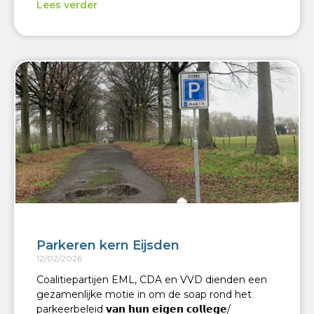
Lees verder
Parkeren kern Eijsden
12/02/2026
Coalitiepartijen EML, CDA en VVD dienden een
gezamenlijke motie in om de soap rond het
parkeerbeleid 𝘃𝗮𝗻 𝗵𝘂𝗻 𝗲𝗶𝗴𝗲𝗻 𝗰𝗼𝗹𝗹𝗲𝗴𝗲/