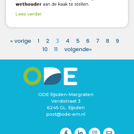
𝘄𝗲𝘁𝗵𝗼𝘂𝗱𝗲𝗿 aan de kaak te stellen.
Lees verder
« vorige
1
2
4
5
6
7
8
9
3
10
11
volgende»
ODE Eijsden-Margraten
Verdistraat 3
6245 GL Eijsden
post@ode-em.nl