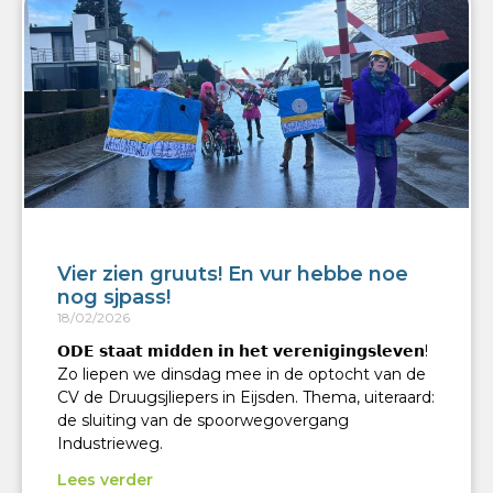
Vier zien gruuts! En vur hebbe noe
nog sjpass!
18/02/2026
𝗢𝗗𝗘 𝘀𝘁𝗮𝗮𝘁 𝗺𝗶𝗱𝗱𝗲𝗻 𝗶𝗻 𝗵𝗲𝘁 𝘃𝗲𝗿𝗲𝗻𝗶𝗴𝗶𝗻𝗴𝘀𝗹𝗲𝘃𝗲𝗻!
Zo liepen we dinsdag mee in de optocht van de
CV de Druugsjliepers in Eijsden. Thema, uiteraard:
de sluiting van de spoorwegovergang
Industrieweg.
Lees verder