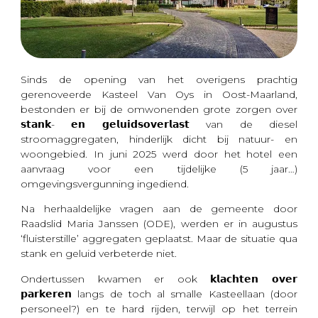
Sinds de opening van het overigens prachtig
gerenoveerde Kasteel Van Oys in Oost-Maarland,
bestonden er bij de omwonenden grote zorgen over
𝘀𝘁𝗮𝗻𝗸- 𝗲𝗻 𝗴𝗲𝗹𝘂𝗶𝗱𝘀𝗼𝘃𝗲𝗿𝗹𝗮𝘀𝘁 van de diesel
stroomaggregaten, hinderlijk dicht bij natuur- en
woongebied. In juni 2025 werd door het hotel een
aanvraag voor een tijdelijke (5 jaar…)
omgevingsvergunning ingediend.
Na herhaaldelijke vragen aan de gemeente door
Raadslid Maria Janssen (ODE), werden er
in augustus
‘fluisterstille’ aggregaten geplaatst. Maar de situatie qua
stank en geluid verbeterde niet.
Ondertussen kwamen er ook 𝗸𝗹𝗮𝗰𝗵𝘁𝗲𝗻 𝗼𝘃𝗲𝗿
𝗽𝗮𝗿𝗸𝗲𝗿𝗲𝗻 langs de toch al smalle Kasteellaan (door
personeel?) en te hard rijden, terwijl op het terrein