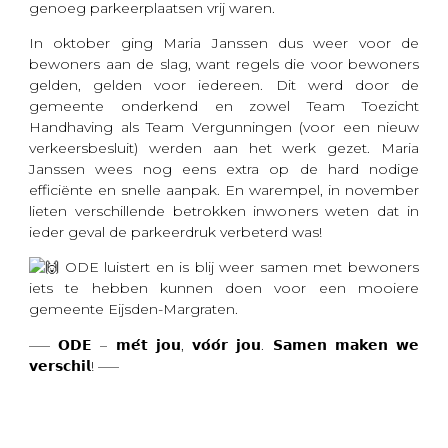
genoeg parkeerplaatsen vrij waren.
In oktober ging Maria Janssen dus weer voor de
bewoners aan de slag, want regels die voor bewoners
gelden, gelden voor iedereen. Dit werd door de
gemeente onderkend en zowel Team Toezicht
Handhaving als Team Vergunningen (voor een nieuw
verkeersbesluit) werden aan het werk gezet. Maria
Janssen wees nog eens extra op de hard nodige
efficiënte en snelle aanpak. En warempel, in november
lieten verschillende betrokken inwoners weten dat in
ieder geval de parkeerdruk verbeterd was!
ODE luistert en is blij weer samen met bewoners
iets te hebben kunnen doen voor een mooiere
gemeente Eijsden-Margraten.
—– 𝗢𝗗𝗘 – 𝗺𝗲́𝘁 𝗷𝗼𝘂, 𝘃𝗼́𝗼́𝗿 𝗷𝗼𝘂. 𝗦𝗮𝗺𝗲𝗻 𝗺𝗮𝗸𝗲𝗻 𝘄𝗲
𝘃𝗲𝗿𝘀𝗰𝗵𝗶𝗹! —–