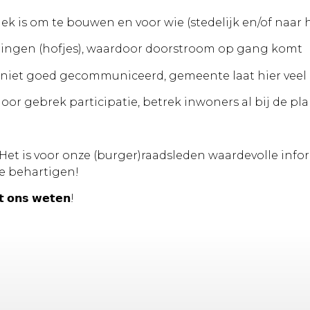
ek is om te bouwen en voor wie (stedelijk en/of naar h
oningen (hofjes), waardoor doorstroom op gang komt
dt niet goed gecommuniceerd, gemeente laat hier veel
oor gebrek participatie, betrek inwoners al bij de p
et is voor onze (burger)raadsleden waardevolle info
e behartigen!
𝘁 𝗼𝗻𝘀 𝘄𝗲𝘁𝗲𝗻!