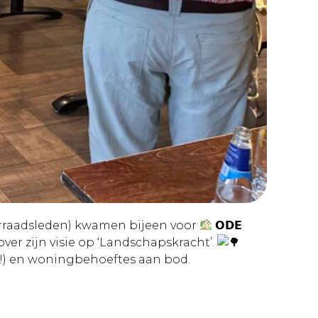
gerraadsleden) kwamen bijeen voor
𝗢𝗗𝗘
ellen over zijn visie op ‘Landschapskracht’.
t!) en woningbehoeftes aan bod.