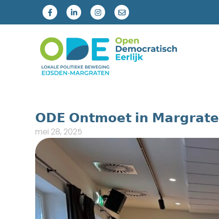
𝗢𝗗𝗘 𝗢𝗻𝘁𝗺𝗼𝗲𝘁 𝗶𝗻 𝗠𝗮𝗿𝗴𝗿𝗮𝘁
mei 28, 2025