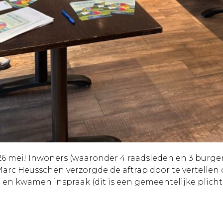
g 26 mei! Inwoners (waaronder 4 raadsleden en 3 bur
𝗿𝗴𝗿𝗮𝘁𝗲𝗻. Marc Heusschen verzorgde de aftrap door te vert
en kwamen inspraak (dit is een gemeentelijke plich