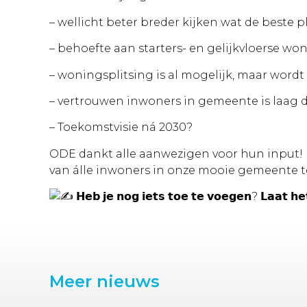
– wellicht beter breder kijken wat
de beste pl
– behoefte aan starters- en gelijkvloerse w
– woningsplitsing is al mogelijk, maar wor
– vertrouwen inwoners in gemeente is laag d
– Toekomstvisie ná 2030?
ODE dankt alle aanwezigen voor hun input! H
van álle inwoners in onze mooie gemeente t
𝗛𝗲𝗯 𝗷𝗲 𝗻𝗼𝗴 𝗶𝗲𝘁𝘀 𝘁𝗼𝗲 𝘁𝗲 𝘃𝗼𝗲𝗴𝗲𝗻? 𝗟𝗮𝗮𝘁 𝗵
Meer nieuws