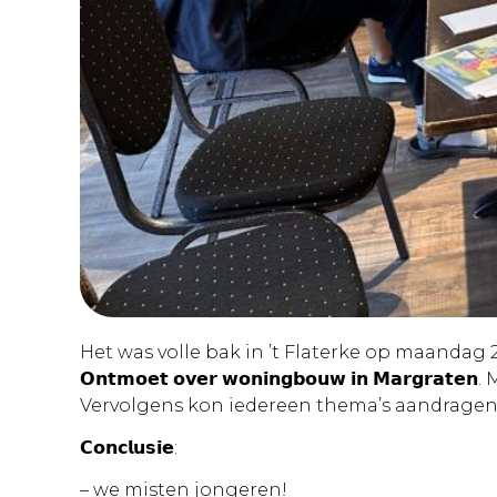
Het was volle bak in ’t Flaterke op maanda
𝗢𝗻𝘁𝗺𝗼𝗲𝘁 𝗼𝘃𝗲𝗿 𝘄𝗼𝗻𝗶𝗻𝗴𝗯𝗼𝘂𝘄 𝗶𝗻 𝗠
Vervolgens kon iedereen thema’s aandragen 
𝗖𝗼𝗻𝗰𝗹𝘂𝘀𝗶𝗲:
– we misten jongeren!