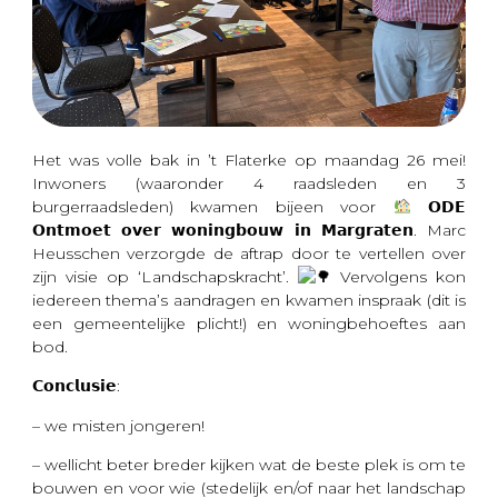
Het was volle bak in ’t Flaterke op maandag 26 mei!
Inwoners (waaronder 4 raadsleden en 3
burgerraadsleden) kwamen bijeen voor
𝗢𝗗𝗘
𝗢𝗻𝘁𝗺𝗼𝗲𝘁 𝗼𝘃𝗲𝗿 𝘄𝗼𝗻𝗶𝗻𝗴𝗯𝗼𝘂𝘄 𝗶𝗻 𝗠𝗮𝗿𝗴𝗿𝗮𝘁𝗲𝗻. Marc
Heusschen verzorgde de aftrap door te vertellen over
zijn visie op ‘Landschapskracht’.
Vervolgens kon
iedereen thema’s aandragen en kwamen inspraak (dit is
een gemeentelijke plicht!) en woningbehoeftes aan
bod.
𝗖𝗼𝗻𝗰𝗹𝘂𝘀𝗶𝗲:
– we misten jongeren!
– wellicht beter breder kijken wat
de beste plek is om te
bouwen en voor wie (stedelijk en/of naar het landschap