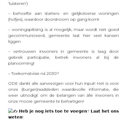
‘luisteren’)
– behoefte aan starters- en gelijkvloerse woningen
(hofjes), waardoor doorstroom op gang komt
– woningsplitsing is al mogelijk, maar wordt niet goed
gecommuniceerd, gemeente laat hier veel kansen
liggen
– vertrouwen inwoners in gemeente is laag door
gebrek participatie, betrek inwoners al bij de
planvorming!
– Toekomstvisie ná 2030?
ODE dankt alle aanwezigen voor hun input! Het is voor
onze (burger)raadsleden waardevolle informatie, die
weer uitnodigt om de belangen van álle inwoners in
onze mooie gemeente te behartigen!
𝗛𝗲𝗯 𝗷𝗲 𝗻𝗼𝗴 𝗶𝗲𝘁𝘀 𝘁𝗼𝗲 𝘁𝗲 𝘃𝗼𝗲𝗴𝗲𝗻? 𝗟𝗮𝗮𝘁 𝗵𝗲𝘁 𝗼𝗻𝘀
𝘄𝗲𝘁𝗲𝗻!