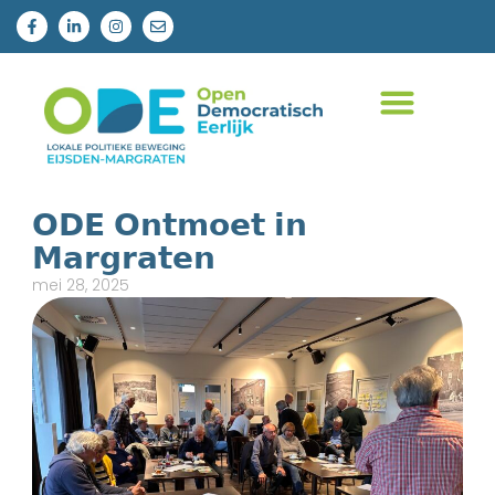
𝗢𝗗𝗘 𝗢𝗻𝘁𝗺𝗼𝗲𝘁 𝗶𝗻
𝗠𝗮𝗿𝗴𝗿𝗮𝘁𝗲𝗻
mei 28, 2025