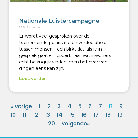
Nationale Luistercampagne
09/01/2026
Er wordt veel gesproken over de
toenemende polarisatie en verdeeldheid
tussen mensen. Toch blijkt dat, als je in
gesprek gaat en luistert naar wat inwoners
echt belangrijk vinden, men het over veel
dingen eens kan zijn.
Lees verder
« vorige
1
2
3
4
5
6
7
9
8
10
11
12
13
14
15
16
17
18
19
20
volgende»