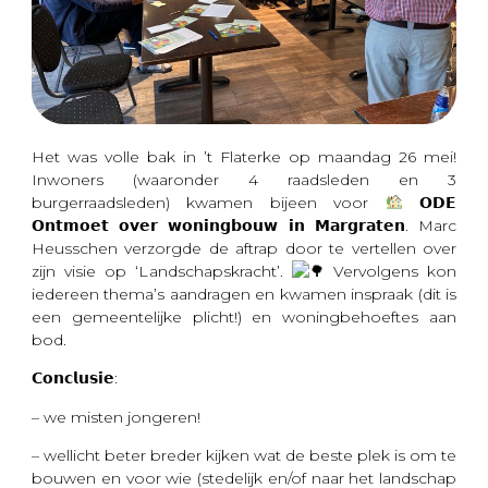
Het was volle bak in ’t Flaterke op maandag 26 mei!
Inwoners (waaronder 4 raadsleden en 3
burgerraadsleden) kwamen bijeen voor
𝗢𝗗𝗘
𝗢𝗻𝘁𝗺𝗼𝗲𝘁 𝗼𝘃𝗲𝗿 𝘄𝗼𝗻𝗶𝗻𝗴𝗯𝗼𝘂𝘄 𝗶𝗻 𝗠𝗮𝗿𝗴𝗿𝗮𝘁𝗲𝗻. Marc
Heusschen verzorgde de aftrap door te vertellen over
zijn visie op ‘Landschapskracht’.
Vervolgens kon
iedereen thema’s aandragen en kwamen inspraak (dit is
een gemeentelijke plicht!) en woningbehoeftes aan
bod.
𝗖𝗼𝗻𝗰𝗹𝘂𝘀𝗶𝗲:
– we misten jongeren!
– wellicht beter breder kijken wat
de beste plek is om te
bouwen en voor wie (stedelijk en/of naar het landschap