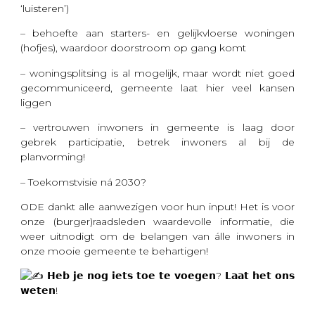
‘luisteren’)
– behoefte aan starters- en gelijkvloerse woningen
(hofjes), waardoor doorstroom op gang komt
– woningsplitsing is al mogelijk, maar wordt niet goed
gecommuniceerd, gemeente laat hier veel kansen
liggen
– vertrouwen inwoners in gemeente is laag door
gebrek participatie, betrek inwoners al bij de
planvorming!
– Toekomstvisie ná 2030?
ODE dankt alle aanwezigen voor hun input! Het is voor
onze (burger)raadsleden waardevolle informatie, die
weer uitnodigt om de belangen van álle inwoners in
onze mooie gemeente te behartigen!
𝗛𝗲𝗯 𝗷𝗲 𝗻𝗼𝗴 𝗶𝗲𝘁𝘀 𝘁𝗼𝗲 𝘁𝗲 𝘃𝗼𝗲𝗴𝗲𝗻? 𝗟𝗮𝗮𝘁 𝗵𝗲𝘁 𝗼𝗻𝘀
𝘄𝗲𝘁𝗲𝗻!