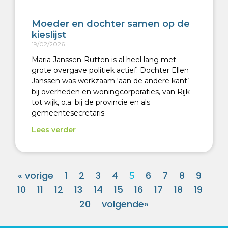
Moeder en dochter samen op de
kieslijst
19/02/2026
Maria Janssen-Rutten is al heel lang met
grote overgave politiek actief. Dochter Ellen
Janssen was werkzaam ‘aan de andere kant’
bij overheden en woningcorporaties, van Rijk
tot wijk, o.a. bij de provincie en als
gemeentesecretaris.
Lees verder
« vorige
1
2
3
4
6
7
8
9
5
10
11
12
13
14
15
16
17
18
19
20
volgende»