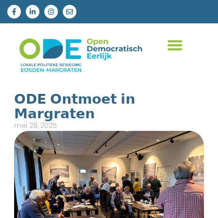
𝗢𝗗𝗘 𝗢𝗻𝘁𝗺𝗼𝗲𝘁 𝗶𝗻
𝗠𝗮𝗿𝗴𝗿𝗮𝘁𝗲𝗻
mei 28, 2025