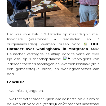
Het was volle bak in ’t Flaterke op maandag 26 mei!
Inwoners (waaronder 4 raadsleden en 3
burgerraadsleden) kwamen bijeen voor
𝗢𝗗𝗘
𝗢𝗻𝘁𝗺𝗼𝗲𝘁 𝗼𝘃𝗲𝗿 𝘄𝗼𝗻𝗶𝗻𝗴𝗯𝗼𝘂𝘄 𝗶𝗻 𝗠𝗮𝗿𝗴𝗿𝗮𝘁𝗲𝗻. Marc
Heusschen verzorgde de aftrap door te vertellen over
zijn visie op ‘Landschapskracht’.
Vervolgens kon
iedereen thema’s aandragen en kwamen inspraak (dit is
een gemeentelijke plicht!) en woningbehoeftes aan
bod.
𝗖𝗼𝗻𝗰𝗹𝘂𝘀𝗶𝗲:
– we misten jongeren!
– wellicht beter breder kijken wat
de beste plek is om te
bouwen en voor wie (stedelijk en/of naar het landschap