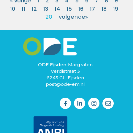
« vorige
1
2
3
4
5
6
7
8
9
10
11
12
13
14
15
16
17
18
19
20
volgende»
ODE Eijsden-Margraten
Verdistraat 3
6245 GL Eijsden
post@ode-em.nl