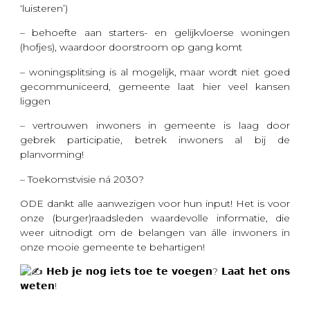
‘luisteren’)
– behoefte aan starters- en gelijkvloerse woningen
(hofjes), waardoor doorstroom op gang komt
– woningsplitsing is al mogelijk, maar wordt niet goed
gecommuniceerd, gemeente laat hier veel kansen
liggen
– vertrouwen inwoners in gemeente is laag door
gebrek participatie, betrek inwoners al bij de
planvorming!
– Toekomstvisie ná 2030?
ODE dankt alle aanwezigen voor hun input! Het is voor
onze (burger)raadsleden waardevolle informatie, die
weer uitnodigt om de belangen van álle inwoners in
onze mooie gemeente te behartigen!
𝗛𝗲𝗯 𝗷𝗲 𝗻𝗼𝗴 𝗶𝗲𝘁𝘀 𝘁𝗼𝗲 𝘁𝗲 𝘃𝗼𝗲𝗴𝗲𝗻? 𝗟𝗮𝗮𝘁 𝗵𝗲𝘁 𝗼𝗻𝘀
𝘄𝗲𝘁𝗲𝗻!