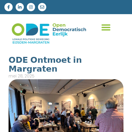
𝗢𝗗𝗘 𝗢𝗻𝘁𝗺𝗼𝗲𝘁 𝗶𝗻
𝗠𝗮𝗿𝗴𝗿𝗮𝘁𝗲𝗻
mei 28, 2025