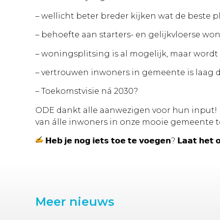
– wellicht beter breder kijken wat
de beste pl
– behoefte aan starters- en gelijkvloerse w
– woningsplitsing is al mogelijk, maar wor
– vertrouwen inwoners in gemeente is laag d
– Toekomstvisie ná 2030?
ODE dankt alle aanwezigen voor hun input! H
van álle inwoners in onze mooie gemeente t
𝗛𝗲𝗯 𝗷𝗲 𝗻𝗼𝗴 𝗶𝗲𝘁𝘀 𝘁𝗼𝗲 𝘁𝗲 𝘃𝗼𝗲𝗴𝗲𝗻? 𝗟𝗮𝗮𝘁 𝗵𝗲𝘁 
Meer nieuws