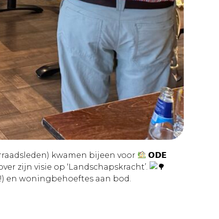
gerraadsleden) kwamen bijeen voor
𝗢𝗗𝗘
ellen over zijn visie op ‘Landschapskracht’.
t!) en woningbehoeftes aan bod.