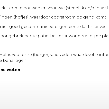
ek is om te bouwen en voor wie (stedelijk en/of naar h
oningen (hofjes), waardoor doorstroom op gang komt
dt niet goed gecommuniceerd, gemeente laat hier veel
oor gebrek participatie, betrek inwoners al bij de p
et is voor onze (burger)raadsleden waardevolle info
e behartigen!
𝗼𝗻𝘀 𝘄𝗲𝘁𝗲𝗻!