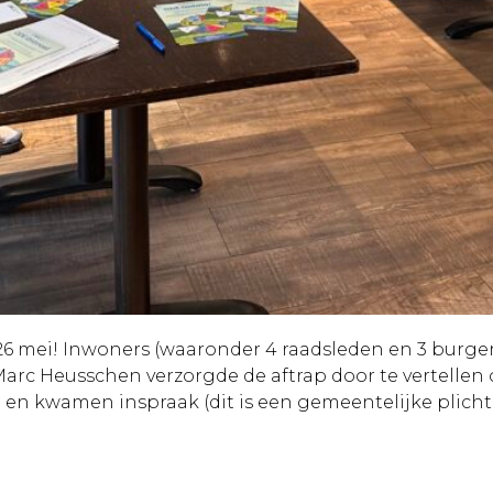
g 26 mei! Inwoners (waaronder 4 raadsleden en 3 bur
𝗿𝗴𝗿𝗮𝘁𝗲𝗻. Marc Heusschen verzorgde de aftrap door te vert
en kwamen inspraak (dit is een gemeentelijke plich