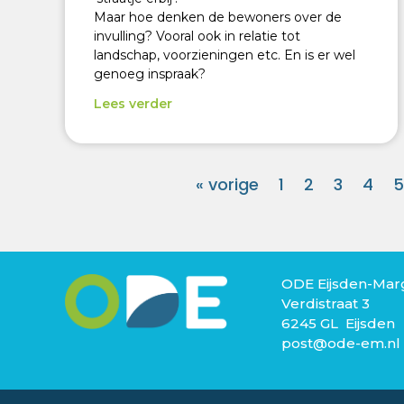
Maar hoe denken de bewoners over de
invulling? Vooral ook in relatie tot
landschap, voorzieningen etc. En is er wel
genoeg inspraak?
Lees verder
« vorige
1
2
3
4
5
ODE Eijsden-Mar
Verdistraat 3
6245 GL Eijsden
post@ode-em.nl