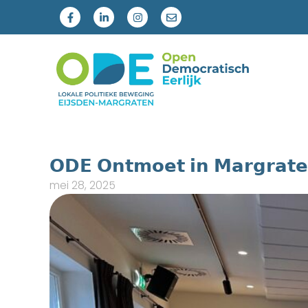
𝗢𝗗𝗘 𝗢𝗻𝘁𝗺𝗼𝗲𝘁 𝗶𝗻 𝗠𝗮𝗿𝗴𝗿𝗮𝘁
mei 28, 2025