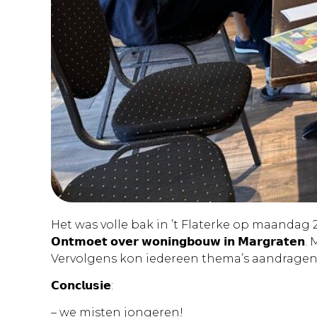
Het was volle bak in ’t Flaterke op maanda
𝗢𝗻𝘁𝗺𝗼𝗲𝘁 𝗼𝘃𝗲𝗿 𝘄𝗼𝗻𝗶𝗻𝗴𝗯𝗼𝘂𝘄 𝗶𝗻 𝗠
Vervolgens kon iedereen thema’s aandragen 
𝗖𝗼𝗻𝗰𝗹𝘂𝘀𝗶𝗲:
– we misten jongeren!