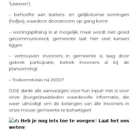
‘luisteren’)
– behoefte aan starters- en gelijkvloerse woningen
(hofjes), waardoor doorstroom op gang komt
– woningsplitsing is al mogelijk, maar wordt niet goed
gecommuniceerd, gemeente laat hier veel kansen
liggen
– vertrouwen inwoners in gemeente is laag door
gebrek participatie, betrek inwoners al bij de
planvorming!
– Toekomstvisie ná 2030?
ODE dankt alle aanwezigen voor hun input! Het is voor
onze (burger)raadsleden waardevolle informatie, die
weer uitnodigt om de belangen van álle inwoners in
onze mooie gemeente te behartigen!
𝗛𝗲𝗯 𝗷𝗲 𝗻𝗼𝗴 𝗶𝗲𝘁𝘀 𝘁𝗼𝗲 𝘁𝗲 𝘃𝗼𝗲𝗴𝗲𝗻? 𝗟𝗮𝗮𝘁 𝗵𝗲𝘁 𝗼𝗻𝘀
𝘄𝗲𝘁𝗲𝗻!