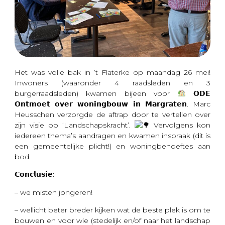
Het was volle bak in ’t Flaterke op maandag 26 mei!
Inwoners (waaronder 4 raadsleden en 3
burgerraadsleden) kwamen bijeen voor
𝗢𝗗𝗘
𝗢𝗻𝘁𝗺𝗼𝗲𝘁 𝗼𝘃𝗲𝗿 𝘄𝗼𝗻𝗶𝗻𝗴𝗯𝗼𝘂𝘄 𝗶𝗻 𝗠𝗮𝗿𝗴𝗿𝗮𝘁𝗲𝗻. Marc
Heusschen verzorgde de aftrap door te vertellen over
zijn visie op ‘Landschapskracht’.
Vervolgens kon
iedereen thema’s aandragen en kwamen inspraak (dit is
een gemeentelijke plicht!) en woningbehoeftes aan
bod.
𝗖𝗼𝗻𝗰𝗹𝘂𝘀𝗶𝗲:
– we misten jongeren!
– wellicht beter breder kijken wat
de beste plek is om te
bouwen en voor wie (stedelijk en/of naar het landschap