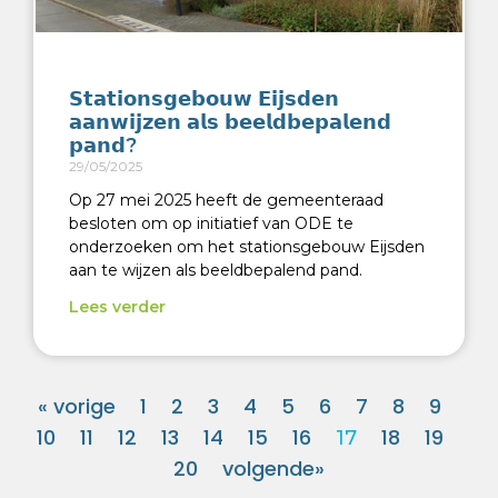
𝗦𝘁𝗮𝘁𝗶𝗼𝗻𝘀𝗴𝗲𝗯𝗼𝘂𝘄 𝗘𝗶𝗷𝘀𝗱𝗲𝗻
𝗮𝗮𝗻𝘄𝗶𝗷𝘇𝗲𝗻 𝗮𝗹𝘀 𝗯𝗲𝗲𝗹𝗱𝗯𝗲𝗽𝗮𝗹𝗲𝗻𝗱
𝗽𝗮𝗻𝗱?
29/05/2025
Op 27 mei 2025 heeft de gemeenteraad
besloten om op initiatief van ODE te
onderzoeken om het stationsgebouw Eijsden
aan te wijzen als beeldbepalend pand.
Lees verder
« vorige
1
2
3
4
5
6
7
8
9
10
11
12
13
14
15
16
18
19
17
20
volgende»