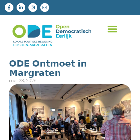
𝗢𝗗𝗘 𝗢𝗻𝘁𝗺𝗼𝗲𝘁 𝗶𝗻
𝗠𝗮𝗿𝗴𝗿𝗮𝘁𝗲𝗻
mei 28, 2025