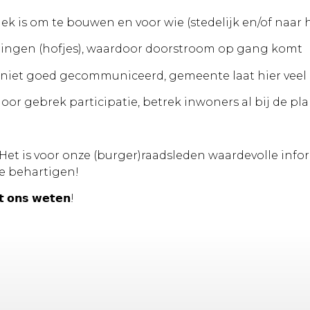
ek is om te bouwen en voor wie (stedelijk en/of naar h
oningen (hofjes), waardoor doorstroom op gang komt
dt niet goed gecommuniceerd, gemeente laat hier veel
oor gebrek participatie, betrek inwoners al bij de p
et is voor onze (burger)raadsleden waardevolle info
e behartigen!
𝘁 𝗼𝗻𝘀 𝘄𝗲𝘁𝗲𝗻!