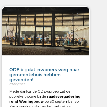
ODE blij dat inwoners weg naar
gemeentehuis hebben
gevonden!
03/10/2025
Mede dankzij de ODE-oproep zat de
publieke tribune bij de 𝗿𝗮𝗮𝗱𝘀𝘃𝗲𝗿𝗴𝗮𝗱𝗲𝗿𝗶𝗻𝗴
𝗿𝗼𝗻𝗱 𝗪𝗼𝗻𝗶𝗻𝗴𝗯𝗼𝘂𝘄 op 30 september vol.
Zes insprekers stipten het gebrek aan