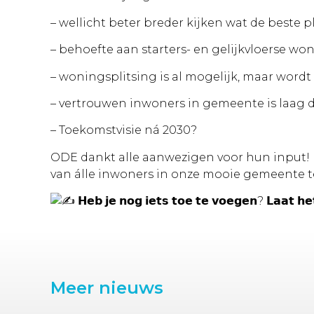
– wellicht beter breder kijken wat
de beste pl
– behoefte aan starters- en gelijkvloerse w
– woningsplitsing is al mogelijk, maar wor
– vertrouwen inwoners in gemeente is laag d
– Toekomstvisie ná 2030?
ODE dankt alle aanwezigen voor hun input! H
van álle inwoners in onze mooie gemeente t
𝗛𝗲𝗯 𝗷𝗲 𝗻𝗼𝗴 𝗶𝗲𝘁𝘀 𝘁𝗼𝗲 𝘁𝗲 𝘃𝗼𝗲𝗴𝗲𝗻? 𝗟𝗮𝗮𝘁 𝗵
Meer nieuws