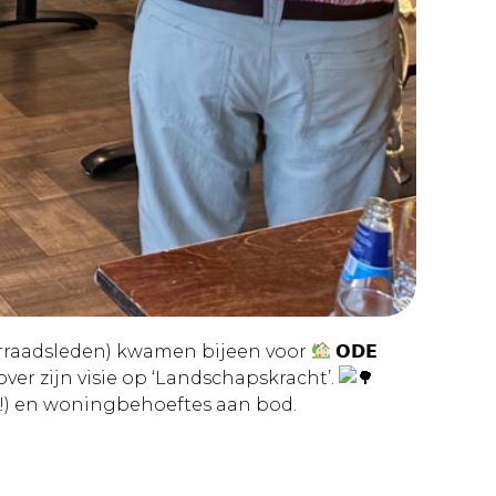
gerraadsleden) kwamen bijeen voor
𝗢𝗗𝗘
ellen over zijn visie op ‘Landschapskracht’.
t!) en woningbehoeftes aan bod.