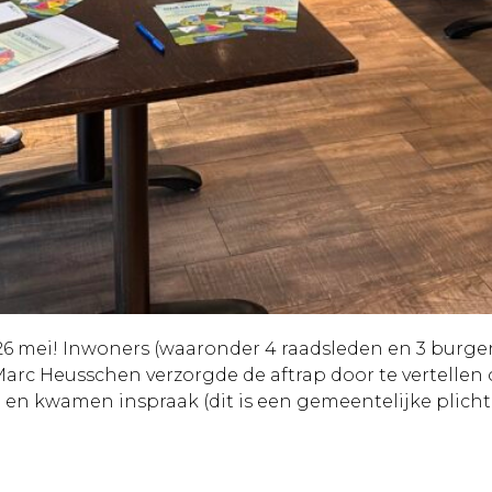
g 26 mei! Inwoners (waaronder 4 raadsleden en 3 bur
𝗿𝗴𝗿𝗮𝘁𝗲𝗻. Marc Heusschen verzorgde de aftrap door te vert
en kwamen inspraak (dit is een gemeentelijke plich