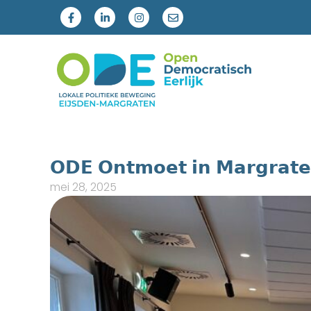
𝗢𝗗𝗘 𝗢𝗻𝘁𝗺𝗼𝗲𝘁 𝗶𝗻 𝗠𝗮𝗿𝗴𝗿𝗮𝘁
mei 28, 2025