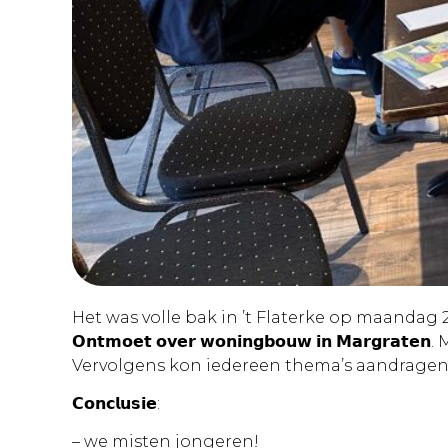
Het was volle bak in ’t Flaterke op maanda
𝗢𝗻𝘁𝗺𝗼𝗲𝘁 𝗼𝘃𝗲𝗿 𝘄𝗼𝗻𝗶𝗻𝗴𝗯𝗼𝘂𝘄 𝗶𝗻 𝗠
Vervolgens kon iedereen thema’s aandragen 
𝗖𝗼𝗻𝗰𝗹𝘂𝘀𝗶𝗲:
– we misten jongeren!